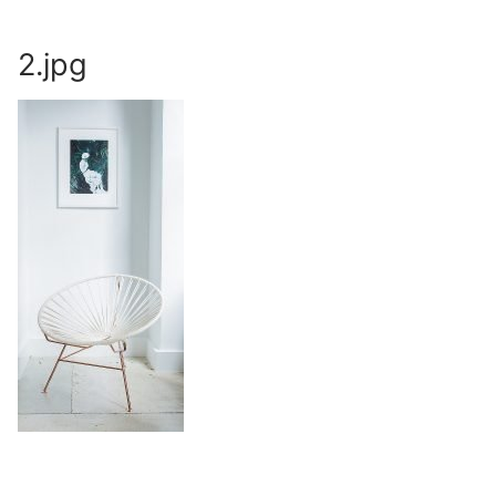
Skip
to
2.jpg
content