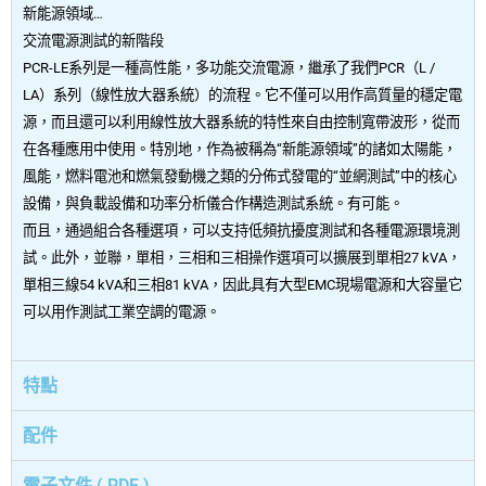
新能源領域…
交流電源測試的新階段
PCR-LE系列是一種高性能，多功能交流電源，繼承了我們PCR（L /
LA）系列（線性放大器系統）的流程。它不僅可以用作高質量的穩定電
源，而且還可以利用線性放大器系統的特性來自由控制寬帶波形，從而
在各種應用中使用。特別地，作為被稱為“新能源領域”的諸如太陽能，
風能，燃料電池和燃氣發動機之類的分佈式發電的“並網測試”中的核心
設備，與負載設備和功率分析儀合作構造測試系統。有可能。
而且，通過組合各種選項，可以支持低頻抗擾度測試和各種電源環境測
試。此外，並聯，單相，三相和三相操作選項可以擴展到單相27 kVA，
單相三線54 kVA和三相81 kVA，因此具有大型EMC現場電源和大容量它
可以用作測試工業空調的電源。
特點
配件
電子文件 ( PDF )