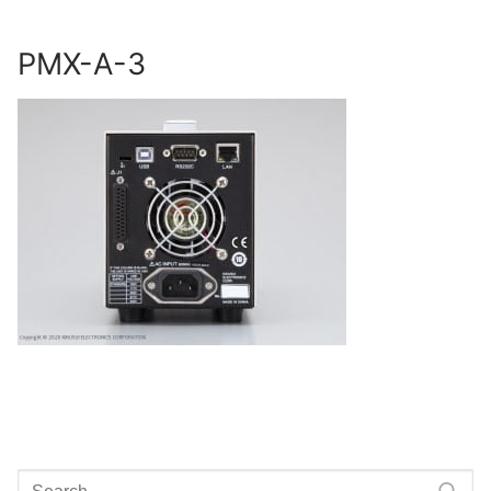
Skip
to
PMX-A-3
content
Search