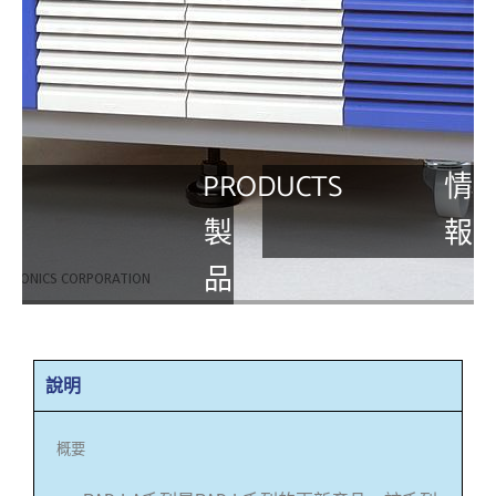
PRODUCTS
情
製
報
品
說明
概要