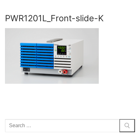
Skip
to
PWR1201L_Front-slide-K
content
Search
for: