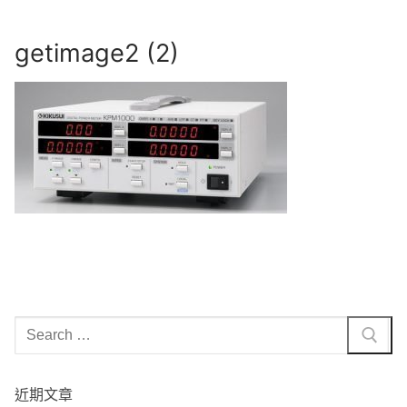
Skip
to
getimage2 (2)
content
Search
for:
近期文章