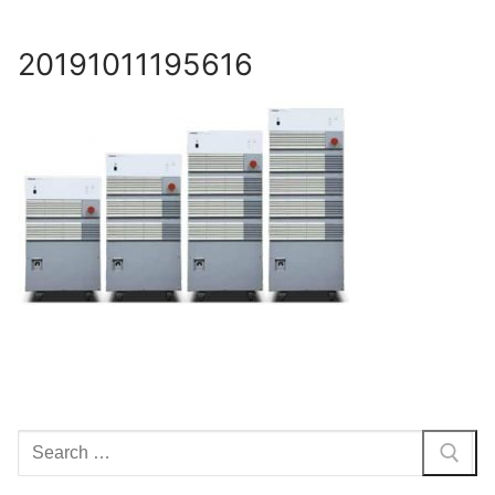
Skip
to
20191011195616
content
Search
for: