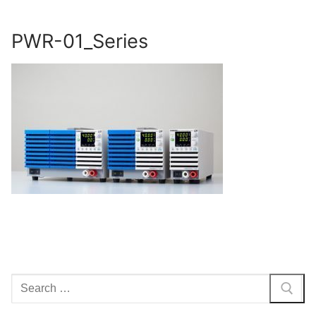
Skip
to
PWR-01_Series
content
Search
for: