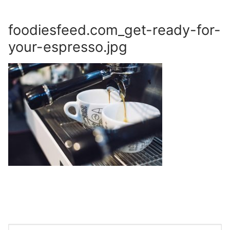
Skip
to
foodiesfeed.com_get-ready-for-
content
your-espresso.jpg
Search