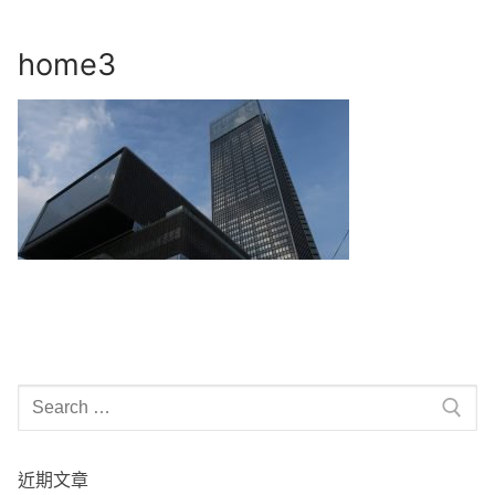
Skip
to
home3
content
Search
for:
近期文章