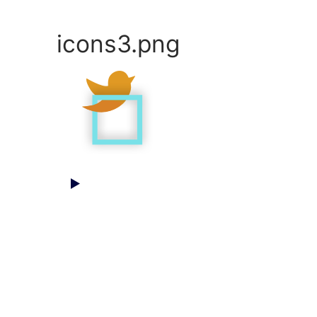
Skip
to
icons3.png
content