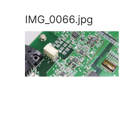
Skip
to
IMG_0066.jpg
content