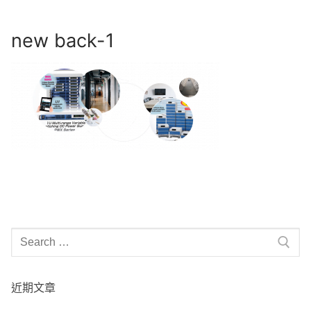
Skip
to
new back-1
content
Search
for:
近期文章