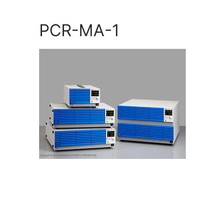
Skip
to
PCR-MA-1
content