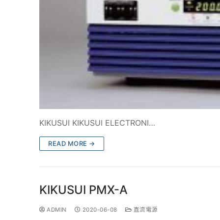
KIKUSUI KIKUSUI ELECTRONI…
READ MORE →
KIKUSUI PMX-A
ADMIN
2020-06-08
直流電源