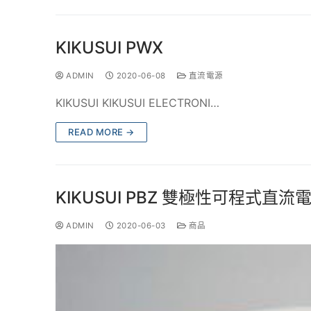
KIKUSUI PWX
ADMIN
2020-06-08
直流電源
KIKUSUI KIKUSUI ELECTRONI…
READ MORE →
KIKUSUI PBZ 雙極性可程式直流
ADMIN
2020-06-03
商品